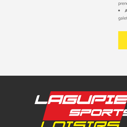
pren
A
gale