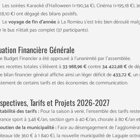
Les soirées Karaoké d’Halloween (+190,34 €), Cinéma (+195,18 €), Jeu
28,10 €) ont dégagé des bilans positifs.
Le
voyage de fin d’année
à La Romieu s’est très bien déroulé malgr
r le bus n’était pas complet (37 participants).
uation Financière Générale
e Budget Financier a été approuvé à l’unanimité par l’assemblée.
es recettes totales s’élèvent à
33 988,96 €
contre
34 422,68 €
de dé
e bilan financier général affiche ainsi un léger déficit de
433,72 €
, un
ustement de certains tarifs et des économies de communication.
spectives, Tarifs et Projets 2026-2027
tabilité des tarifs :
Pour la saison à venir, l’ensemble des tarifs res
rance sport à 3,48 €/an, section gym à 40 €/an, chorale à 80 €/an e
outien de la municipalité :
Face au désengagement de l’agglomérati
iteaux (de 360 € à 1 840 €), la nouvelle municipalité de Lagupie oct