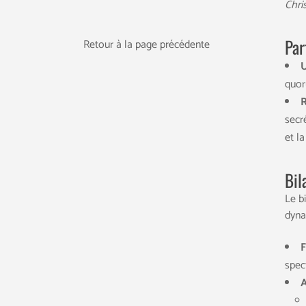
Chri
Par
Retour à la page précédente
U
quor
R
secr
et l
Bil
Le b
dyna
F
spec
A