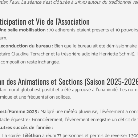
stian Faux. La séance s’est clôturée à 21h30 autour du traditionnel verr
ticipation et Vie de l’Association
ne belle mobilisation :
70 adhérents étaient présents et 10 pouvoirs
um.
econduction du bureau :
Bien que le bureau ait été démissionnaire 
étaire Claudine Terracher et la trésorière adjointe Henriette Schmit)
a composition reste inchangée.
an des Animations et Sections (Saison 2025-202
ilan moral global est positif et a été approuvé à l’unanimité. Les nom
mique et une fréquentation solides.
esti’Pomme 2025 :
Malgré une météo pluvieuse, l’événement a connu
tacle équestre). Financièrement, l’événement enregistre un déficit de 1
utres succès de l’année :
La soirée
Téléthon
a réuni 77 personnes et permis de reverser 1 30