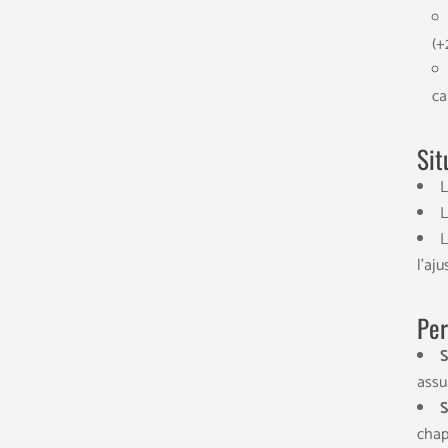
(+
ca
Sit
L
L
L
l’aj
Per
S
assu
S
chap