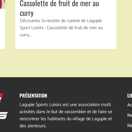
Cassolette de fruit de mer au
curry
Découvrez la recette de cuisine de Lagupie
Sport Loisirs : Cassolette de fruit de mer au
curry...
PRÉSENTATION
LI
Lagupie Sports Loisirs est une association multi
Ac
activités dans le but de rassembler et de faire se
Re
rencontrer les habitants du village de Lagupie et
des alentours.
Ré