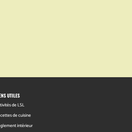
ENS UTILES
tivités de LSL
cettes de cuisine
glement intérieur