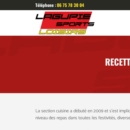
Téléphone :
06 75 78 30 04
RECETT
La section cuisine a débuté en 2009 et s’est impliq
niveau des repas dans toutes les festivités, divers