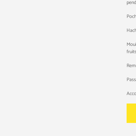
pend
Poch
Hache
Moui
fruit
Remp
Pass
Acco