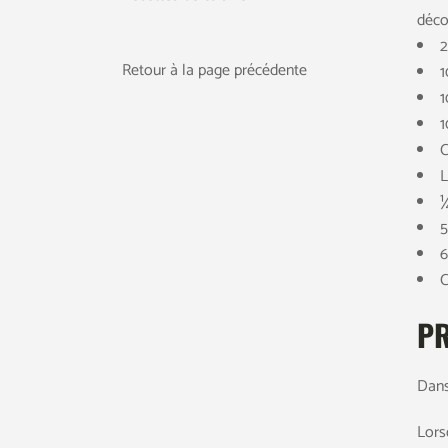
décor
2
Retour à la page précédente
1
1
1
C
L
¼
5
6
C
PR
Dans
Lorsq