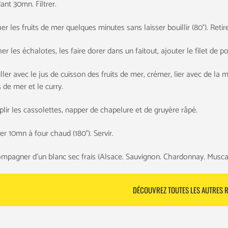
ant 30mn. Filtrer.
er les fruits de mer quelques minutes sans laisser bouillir (80°). Retire
r les échalotes, les faire dorer dans un faitout, ajouter le filet de poi
ller avec le jus de cuisson des fruits de mer, crémer, lier avec de la 
s de mer et le curry.
lir les cassolettes, napper de chapelure et de gruyère râpé.
er 10mn à four chaud (180°). Servir.
mpagner d’un blanc sec frais (Alsace. Sauvignon. Chardonnay. Muscade
DÉCOUVREZ TOUTES LES AUTRES R