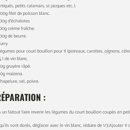
tiqués, petits calamars, st jacques etc..).
00g filet de poisson blanc.
00g d’échalotes
00g crème fraîche.
00g de beurre.
urry.
égumes pour court bouillon pour 1l (poireaux, carottes, oignons, cèler
 l de vin blanc.
0g gruyère râpé.
0g maïzena.
hapelure, sel, poivre.
ÉPARATION :
 un faitout faire revenir les légumes du court bouillon coupés en peti
u’ils sont dorés, déglacer avec le vin blanc, réduire de 1/3.Ajouter 1l d