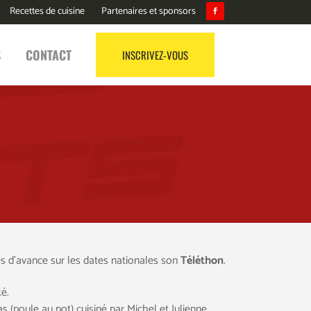
Recettes de cuisine
Partenaires et sponsors
S
CONTACT
INSCRIVEZ-VOUS
 d’avance sur les dates nationales son
Téléthon
.
é.
s (poule au pot) cuisiné par Michel et Julienne,