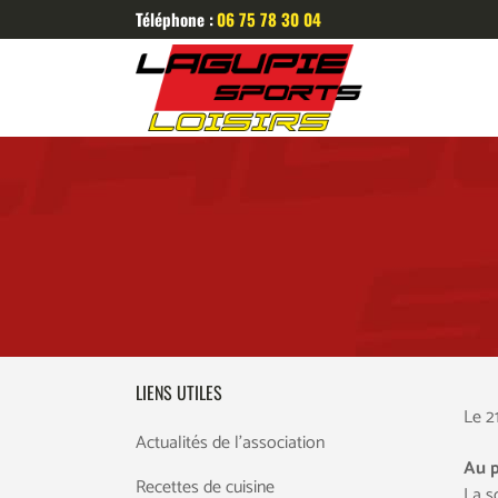
Téléphone :
06 75 78 30 04
LIENS UTILES
Le 2
Actualités de l’association
Au p
Recettes de cuisine
La s