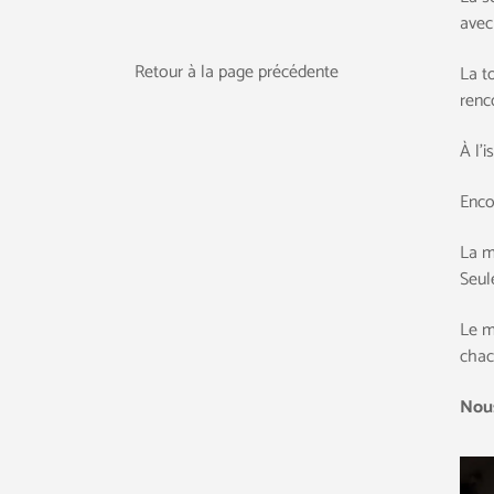
avec
Retour à la page précédente
La t
renc
À l’i
Enco
La m
Seul
Le m
chac
Nous