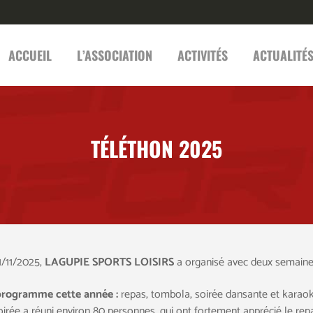
ACCUEIL
L’ASSOCIATION
ACTIVITÉS
ACTUALITÉ
TÉLÉTHON 2025
1/11/2025,
LAGUPIE SPORTS LOISIRS
a organisé avec deux semaines
rogramme cette année :
repas, tombola, soirée dansante et karaok
oirée a réuni environ 80 personnes, qui ont fortement apprécié le repa